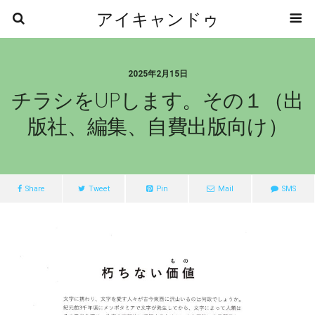
アイキャンドゥ
2025年2月15日
チラシをUPします。その１（出
版社、編集、自費出版向け）
Share
Tweet
Pin
Mail
SMS