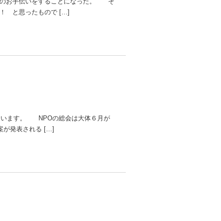
のお手伝いをすることになった。 そ
 と思ったもので […]
います。 NPOの総会は大体６月が
発表される […]