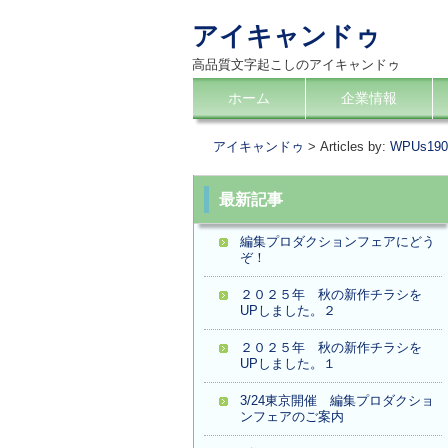
アイキャンドゥ
高品質文字起こしのアイキャンドゥ
コ
ホーム
企業情報
メインメニュー
ン
テ
アイキャンドゥ
> Articles by:
WPUs190
ン
ツ
最新記事
へ
編集プロダクションフェアにどう
移
ぞ！
動
２０２５年 秋の新作チラシを
UPしました。２
２０２５年 秋の新作チラシを
UPしました。１
3/24東京開催 編集プロダクショ
ンフェアのご案内