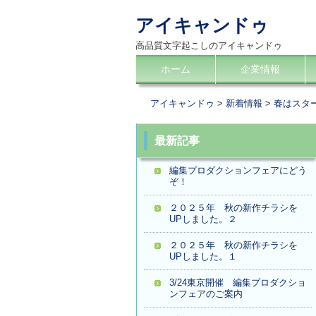
アイキャンドゥ
高品質文字起こしのアイキャンドゥ
コ
ホーム
企業情報
メインメニュー
ン
テ
アイキャンドゥ
>
新着情報
>
春はスタ
ン
ツ
最新記事
へ
編集プロダクションフェアにどう
移
ぞ！
動
２０２５年 秋の新作チラシを
UPしました。２
２０２５年 秋の新作チラシを
UPしました。１
3/24東京開催 編集プロダクショ
ンフェアのご案内